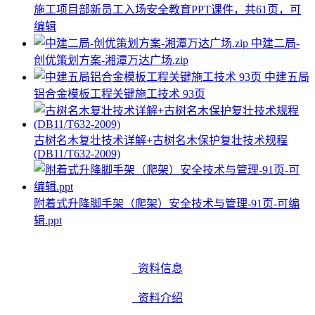
施工项目部新员工入场安全教育PPT课件，共61页，可
编辑
中建二局-
创优策划方案-湘潭万达广场.zip
中建五局
铝合金模板工程关键施工技术 93页
古树名木复壮技术详解+古树名木保护复壮技术规程
(DB11/T632-2009)
附着式升降脚手架（爬架）安全技术与管理-91页-可编
辑.ppt
资料信息
资料介绍