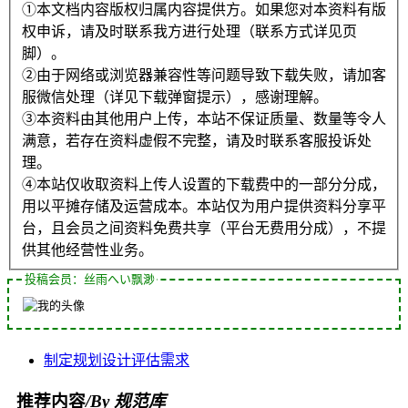
①本文档内容版权归属内容提供方。如果您对本资料有版
权申诉，请及时联系我方进行处理（联系方式详见页
脚）。
②由于网络或浏览器兼容性等问题导致下载失败，请加客
服微信处理（详见下载弹窗提示），感谢理解。
③本资料由其他用户上传，本站不保证质量、数量等令人
满意，若存在资料虚假不完整，请及时联系客服投诉处
理。
④本站仅收取资料上传人设置的下载费中的一部分分成，
用以平摊存储及运营成本。本站仅为用户提供资料分享平
台，且会员之间资料免费共享（平台无费用分成），不提
供其他经营性业务。
投稿会员：丝雨へい飘渺
制定
规划
设计
评估
需求
推荐内容
/By 规范库