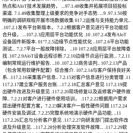
热点和AIoT技术发展趋势， ...97.1.48收集并拓展项目招投标
渠道. 7.1.49收集整理上级要求的竞争对手态势. ...9 .97.1.50按
明确的调研规程开展市场数据收集 017.2运维与支持能力单元..
.107.2.1发布平台新版本， 7.2.2根据客户意见进行平台功能综
合升级， ...107.2.3应用层平台功能优化 .10 .107.2.4发布AloT
设备固件新版本. 01°7.2.5边缘节点性能优化 ..107.2.6平台功能
测试... 7.2.7平台一般故障排除， ..10 107.2.8应用层平台故障查
找 .107.2.9AloT设备远程诊断.7.2.10边缘节点运行监测... 7.2.11
编制常规运行维护报告. ..10 .107.2.12商务谈判.. 107.2.13产品
（包含常用软硬件配置）综合推介. 107.2.14与客户保持良好关
系. .117.2.16采集客户信息.. 7.2.15对客户信息进行分类管理 .11
117.2.17建立客户服务台账. ..17.2.18汇总客户意见 117.2.19提
出硬件改进及升级意见 .117.2.20现场修复以及返修客户硬件故
障.. 7.2.21对客户进行硬件使用培训， .117.2.22根据用户需求
提出硬件配置方案，7.2.23解决客户一般性硬件问题 117.2.24
硬件安装及调试. 7.2.25完整系统地演示硬件产品功能. ..11
117.2.26汇总与分析客户意见 .117.2.27向研发部门提出软件改
进及升级意见. ..117.2.28分析处理突发软件故障... .117.2.29软