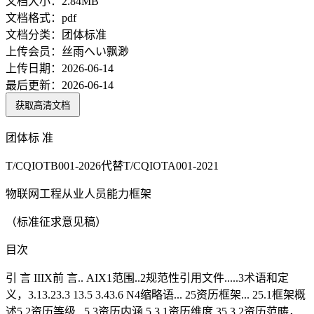
文档大小：
2.84MB
文档格式：
pdf
文档分类：
团体标准
上传会员：
丝雨へい飘渺
上传日期：
2026-06-14
最后更新：
2026-06-14
获取高清文档
团体标 准
T/CQIOTB001-2026代替T/CQIOTA001-2021
物联网工程从业人员能力框架
（标准征求意见稿）
目次
引 言 IIIX前 言.. AIX1范围..2规范性引用文件.....3术语和定
义，3.13.23.3 13.5 3.43.6 N4缩略语... 25资历框架... 25.1框架概
述5.2资历等级 ..5.3资历内涵 5.3.1资历维度 35.3.2资历范畴，