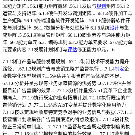
36能力矩阵.. 56.1能力矩阵概述 .56.1.1发展与
规划
矩阵 56.1.2
运营与支持矩阵. 6.1.3硬件开发与调测矩阵 .. 56.1.4硬件加工与
生产矩阵 .56.1.5终端设备软件开发矩阵.. .56.1.6服务器软件开
发与测试矩阵 .56.1.7数据分析与处理矩阵 6.1.8系统
设计
与集
成矩阵 .5 .56.1.9项目管理矩阵 .66.1.10职业素养与通用能力矩
阵 .66.2能力单元 6.2.1编码规则.6.2.2能力单元要求 .6 67能力单
元要求内容.7.1发展计划制订与
评估
修正能力单元， 6
7.1.1制订产品与服务发展规划. .67.1.2制订技术研发能力提升
路径， .67.1.3规划广告与营销策略并监督执行 ....7.1.4
制定
企
业数字化转型规划 7.1.5评估并呈报当前产品体系的不足，
67.1.6分析并呈报现有业务渠道资源的优劣势 ..67.1.7评估并呈
报目前广告营销的效果... .77.1.8分析并呈报AloT变革下企业发
展痛点. ..77.1.9执行既定的业务拓展计划. 7.1.10执行既定的广
告营销计划 .7 .77.1.11适应AloT变革并提升数字化应用能力
7.1.12按既定规程收集特定竞争对手的业务信息与数据 .77.1.13
按营销计划收集各广告营销渠道的特点及报价.. 7.1.14设计及
修正日常规章制度、 .7 .77.1.15监督与检查既定规章制度的执
行， .77.1.16评估呈报规章制度的执行效果， ..77.1.17收集制