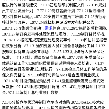
度执行的意见与建议.. 7.1.18管理与印发制度文件 .77.1.19规划
员工职业发展计划.. .7 77.1.20制订薪酬计划 .77.1.21塑造组织
文化并提升认同度 ..87.1.22安排并实施员工培训. 7.1.23执行考
核计划与流程， ..87.1.24选择招聘渠道并发布招聘公告、
...8.7.1.25收集岗位变动与
需求
信息 ..87.1.26实施组织后勤保障.
..87.1.27制订突发事件处理流程与规范、 7.1.28制订替代举措.
..8 ..87.1.29按既定规范流程处理突发事件 ..7.1.30评估并呈报善
后效果分析 ..87.1.31通知处置人员并准备各项器材工具 7.1.32
按规定保持与清理处置现场. ...8 .87.1.33认证与导入质量保证
标准， ..7.1.34制订质量保证岗位职责. ..87.1.35组织质量保证
体系认证工作7.1.36组织质量保证过程相关人员培训， 7.1.37
按制度监督质量保证过程执行. ..97.1.38检查具体工作单位的质
保文件完整性 ..97.1.39制订与评估AloT融合应用商业模式.
..97.1.40项目投资回报预估算 7.1.41监测整理既定商业模式效
果数据 ..97.1.42组织实施项目调研. .97.1.43组织准备项目评审
会. 97.1.44编制汇总行业项目数据..
7.1.45分析竞争状况并制订竞争应对策略 .97.1.46AIoT技术应
用风险评估与管控... ..97.1.47按既定政策指导来跟踪报告行业