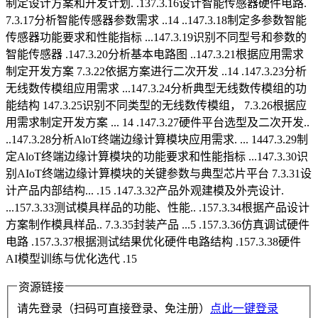
制定设计方案和开发计划. .137.3.16设计智能传感器硬件电路.
7.3.17分析智能传感器参数需求 ..14 ..147.3.18制定多参数智能
传感器功能要求和性能指标 ...147.3.19识别不同型号和参数的
智能传感器 .147.3.20分析基本电路图 ..147.3.21根据应用需求
制定开发方案 7.3.22依据方案进行二次开发 ..14 .147.3.23分析
无线数传模组应用需求 ...147.3.24分析典型无线数传模组的功
能结构 147.3.25识别不同类型的无线数传模组， 7.3.26根据应
用需求制定开发方案 ... 14 .147.3.27硬件平台选型及二次开发..
..147.3.28分析AloT终端边缘计算模块应用需求. ... 1447.3.29制
定AloT终端边缘计算模块的功能要求和性能指标 ...147.3.30识
别AIoT终端边缘计算模块的关键参数与典型芯片平台 7.3.31设
计产品内部结构... .15 .147.3.32产品外观建模及外壳设计.
...157.3.33测试模具样品的功能、性能.. .157.3.34根据产品设计
方案制作模具样品.. 7.3.35封装产品 ...5 .157.3.36仿真调试硬件
电路 .157.3.37根据测试结果优化硬件电路结构 .157.3.38硬件
AI模型训练与优化选代 .15
资源链接
请先登录（扫码可直接登录、免注册）
点此一键登录