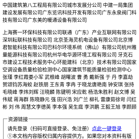
中国建筑第八工程局有限公司城市发展分公司 中建一局集团
建设发展有限公司广东览讯科技开发有限公司广东永泉阀门科
技有限公司广东美的暖通设备有限公司
上海赛一环保科技有限公司联通（广东）产业互联网有限公司
深圳耘联科技有限公司 北京圣海灵机电设备有限公司北京博
君智能科技有限公司巴科尔环境系统（佛山）有限公司杭州雅
量能源科技有限公司杭州华电华源环境工程有限公司 牙克石
市建设工程技术服务中心环能建科（北京）技术有限公司国家
空调设备质量检验检测中心国家建筑节能质量检验检测中心
张瑾 李红霞娄小军 武根峰 胡曙波 曹 勇 戴新强 于 丹 李嘉劫
贺颂钧苏海蛟 赵铁朋 王东青 李冉 于晓龙唐艳南 钟安琪 张持
毛晓峰 李炜刘辉 汪晓麟 陈键明 宋应乾 杨浩朱胜利 赵文博 吴
伟斌 蒋海群 陈晓静元 强 田兴浩 刘广兰 柳礼 雷康茹徐岢 闫红
彬 刘 伟 周慧文李德英 李本强 吴生庭 李洪鹏 王毅王旭 李颜顾
资源链接
请先登录（扫码可直接登录、免注册）
点此一键登录
①本文档内容版权归属内容提供方。如果您对本资料有版