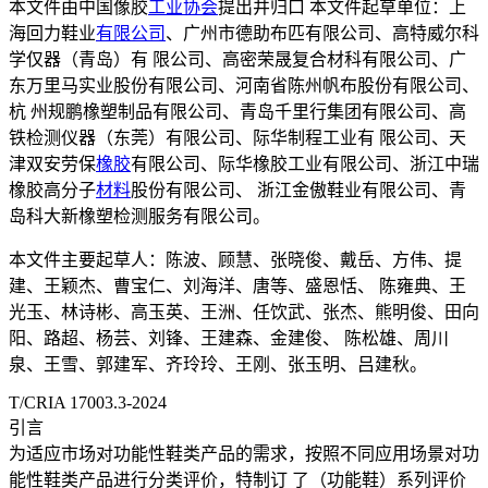
本文件由中国像胶
工业协会
提出井归口 本文件起草单位：上
海回力鞋业
有限公司
、广州市德助布匹有限公司、高特威尔科
学仅器（青岛）有 限公司、高密荣晟复合材科有限公司、广
东万里马实业股份有限公司、河南省陈州帆布股份有限公司、
杭 州规鹏橡塑制品有限公司、青岛千里行集团有限公司、高
铁检测仪器（东莞）有限公司、际华制程工业有 限公司、天
津双安劳保
橡胶
有限公司、际华橡胶工业有限公司、浙江中瑞
橡胶高分子
材料
股份有限公司、 浙江金傲鞋业有限公司、青
岛科大新橡塑检测服务有限公司。
本文件主要起草人：陈波、顾慧、张晓俊、戴岳、方伟、提
建、王颖杰、曹宝仁、刘海洋、唐等、盛恩恬、 陈雍典、王
光玉、林诗彬、高玉英、王洲、任饮武、张杰、熊明俊、田向
阳、路超、杨芸、刘锋、王建森、金建俊、 陈松雄、周川
泉、王雪、郭建军、齐玲玲、王刚、张玉明、吕建秋。
T/CRIA 17003.3-2024
引言
为适应市场对功能性鞋类产品的需求，按照不同应用场景对功
能性鞋类产品进行分类评价，特制订 了（功能鞋）系列评价