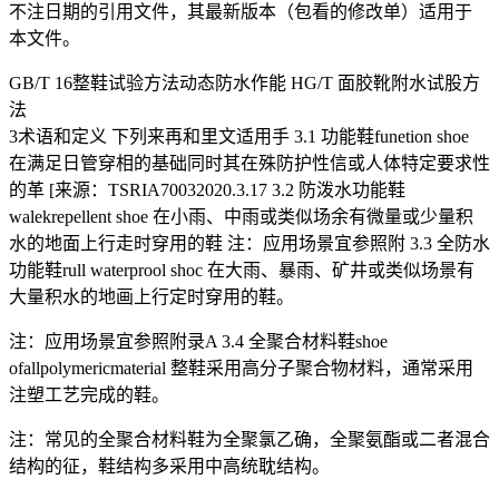
不注日期的引用文件，其最新版本（包看的修改单）适用于
本文件。
GB/T 16整鞋试验方法动态防水作能 HG/T 面胶靴附水试股方
法
3术语和定义 下列来再和里文适用手 3.1 功能鞋funetion shoe
在满足日管穿相的基础同时其在殊防护性信或人体特定要求性
的革 [来源：TSRIA70032020.3.17 3.2 防泼水功能鞋
walekrepellent shoe 在小雨、中雨或类似场余有微量或少量积
水的地面上行走时穿用的鞋 注：应用场景宜参照附 3.3 全防水
功能鞋rull waterprool shoc 在大雨、暴雨、矿井或类似场景有
大量积水的地画上行定时穿用的鞋。
注：应用场景宜参照附录A 3.4 全聚合材料鞋shoe
ofallpolymericmaterial 整鞋采用高分子聚合物材料，通常采用
注塑工艺完成的鞋。
注：常见的全聚合材料鞋为全聚氯乙确，全聚氨酯或二者混合
结构的征，鞋结构多采用中高统耽结构。