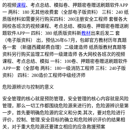
的视频
课程
、考点总结、模拟卷、押题密卷赠送刷题软件APP
一 两科：180 无其他收费套（全部电子版资料） 三科：240 纸
质版材料如需要另行购买四科：280注册安全工程师 套餐各大
网校各班次的视频课程、考点总结、模拟卷、押题密卷赠送刷
题软件APP一 四科：380 纸质版资料新
教材
出来后发二 套
（电子版资料） 出，预估26年6-7月，包邮官方教材历年真题
各一套 （新疆西藏邮费自理）二级建造师 纸质版教材真题等
资料另行购买监理工程师一级建造师 各大网校各班次的视频
课程、考点总结、模拟 一科：100卷、押题密卷赠送刷题软件
APP一套（全部电 两科：180一级消防工程师 三科：240子版
资料） 四科：280造价工程师中级经济师
危险源辨识与控制的意义
安全管理的核心就是预防管理，安全管理的核心内容就是风险
管理，那么一切工作都围绕危险源来进行的，危险源辨识是第
一步，首先要明确危险源的定义和分类.其次，要对危险进行
评价，控制、管理.安全目标的确立和危险辨识评价的结果相
关，对于重大危险源还要建立相应的应急救援预案