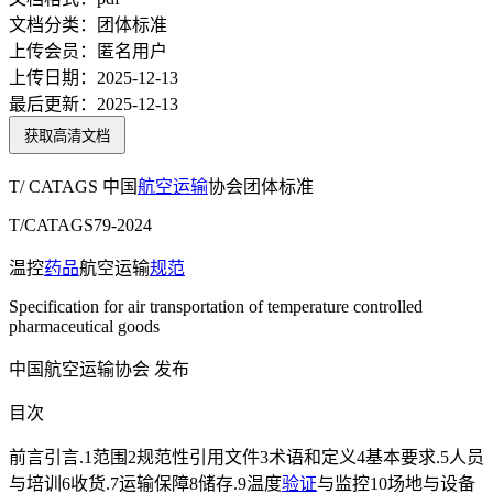
文档分类：
团体标准
上传会员：
匿名用户
上传日期：
2025-12-13
最后更新：
2025-12-13
获取高清文档
T/ CATAGS 中国
航空
运输
协会团体标准
T/CATAGS79-2024
温控
药品
航空运输
规范
Specification for air transportation of temperature controlled
pharmaceutical goods
中国航空运输协会 发布
目次
前言引言.1范围2规范性引用文件3术语和定义4基本要求.5人员
与培训6收货.7运输保障8储存.9温度
验证
与监控10场地与设备