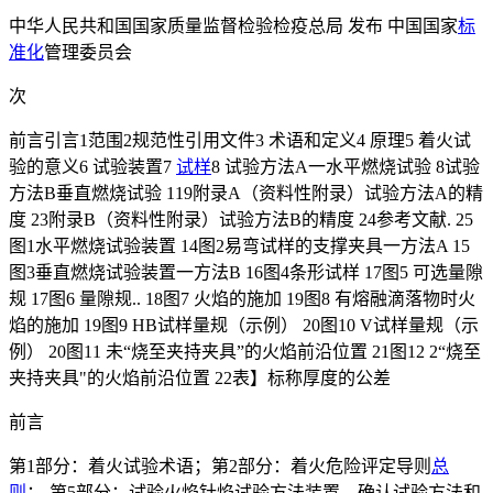
中华人民共和国国家质量监督检验检疫总局 发布 中国国家
标
准化
管理委员会
次
前言引言1范围2规范性引用文件3 术语和定义4 原理5 着火试
验的意义6 试验装置7
试样
8 试验方法A一水平燃烧试验 8试验
方法B垂直燃烧试验 119附录A（资料性附录）试验方法A的精
度 23附录B（资料性附录）试验方法B的精度 24参考文献. 25
图1水平燃烧试验装置 14图2易弯试样的支撑夹具一方法A 15
图3垂直燃烧试验装置一方法B 16图4条形试样 17图5 可选量隙
规 17图6 量隙规.. 18图7 火焰的施加 19图8 有熔融滴落物时火
焰的施加 19图9 HB试样量规（示例） 20图10 V试样量规（示
例） 20图11 未“烧至夹持夹具”的火焰前沿位置 21图12 2“烧至
夹持夹具"的火焰前沿位置 22表】标称厚度的公差
前言
第1部分：着火试验术语；第2部分：着火危险评定导则
总
则
；-第5部分：试验火焰针焰试验方法装置、确认试验方法和