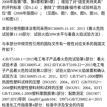
2008年版第7章、第8章和第9章）；增加了对“烧至夹持夹具”
的评判标准（见9.2.4）；删除了“燃烧器/操作者/试验样品方
位"图（2008年版图6）；（见图6、图7、图8、图9、图10、图
11和图12）.
本部分使用翻译法等同采用IEC60695-11-10：2013《着火危险
试验第11-10部分：试验火焰50W水平与垂直火焰试验方法》.
与本部分中规范性引用的国际文件有一致性对应关系的我国文
件如下：
-GB/T5169.1一2015电工电子产品着火危险试验第1部分：着火
试验术语（IEC60695-4：2012 IDT)GB/T5169.22一2015电工电
子产品着火危险试验第22部分：试验火焰50W火焰装置和确认
试验方法（IEC60695-11-4：2011，IDT）GB/T5471-2008塑料
热固性塑料试样的压塑（ISO295：2004，IDT）GB/T9352一
2008塑料热塑性塑料材料试样的压塑（ISO293：2004，IDT）
GB/T12006.1-2009塑料聚酰胺第1部分：黏数测定（ISO307：
2007.IDT)导则（neqIECguide104：1997)-GB/T20002.4一2015
标准化工作指南第4部分：标准中涉及安全的内容