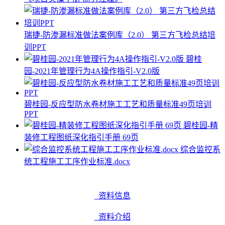
瑞捷-防渗漏标准做法案例库（2.0） 第三方飞检总结培
训PPT
碧桂
园-2021年管理行为4A操作指引-V2.0版
碧桂园-反应型防水卷材施工工艺和质量标准49页培训
PPT
碧桂园-精
装修工程图纸深化指引手册 69页
综合监控系
统工程施工工序作业标准.docx
资料信息
资料介绍