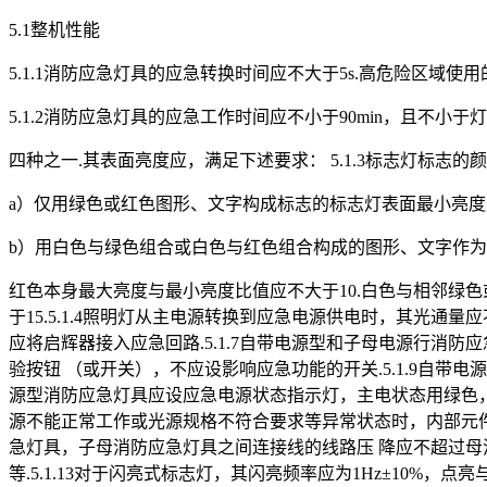
5.1整机性能
5.1.1消防应急灯具的应急转换时间应不大于5s.高危险区域使用
5.1.2消防应急灯具的应急工作时间应不小于90min，且不小
四种之一.其表面亮度应，满足下述要求： 5.1.3标志灯标
a）仅用绿色或红色图形、文字构成标志的标志灯表面最小亮度应不小
b）用白色与绿色组合或白色与红色组合构成的图形、文字作
红色本身最大亮度与最小亮度比值应不大于10.白色与相邻绿色或红
于15.5.1.4照明灯从主电源转换到应急电源供电时，其光通量应不低
应将启辉器接入应急回路.5.1.7自带电源型和子母电源行消防
验按钮 （或开关），不应设影响应急功能的开关.5.1.9自
源型消防应急灯具应设应急电源状态指示灯，主电状态用绿色，应
源不能正常工作或光源规格不符合要求等异常状态时，内部元件
急灯具，子母消防应急灯具之间连接线的线路压 降应不超过母消防
等.5.1.13对于闪亮式标志灯，其闪亮频率应为1Hz±10%，点