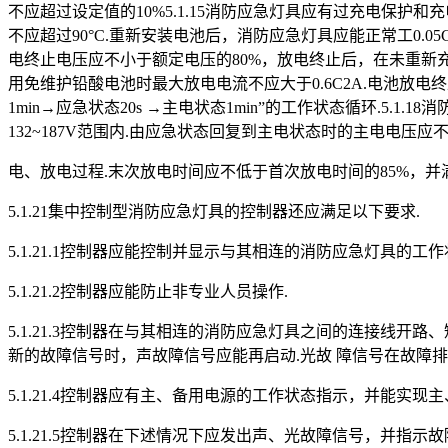
不应超过设定值的10%5.1.15消防应急灯具应有过充电保护
不应超过90°C.重新安装电池后，消防应急灯具应能正常工0.05
电终止电压应不小于额定电压的80%，放电终止后，在未重新充
用免维护铅酸电池时最大放电电流不应大于0.6C2A.电池放电终
1min→应急状态20s →主电状态1min”的工作状态循环.5.
132~187V范围内.由应急状态回复到主电状态时的主电电压应不大
电、放电过程.末次放电时间应不低于首次放电时间的85%，并满足5
5.1.21集中控制型消防应急灯具的控制器还应满足以下要求.
5.1.21.1控制器应能控制并显示与其相连的消防应急灯具的工
5.1.21.2控制器应能防止非专业人员操作.
5.1.21.3控制器在与其相连的消防应急灯具之间的连接线
新的故障信号时，声故障信号应能再启动.光故 障信号在故障排
5.1.21.4控制器应有主、备用电源的工作状态指示，并能实现
5.1.21.5控制器在下述情况下应发出声、光故障信号，并指