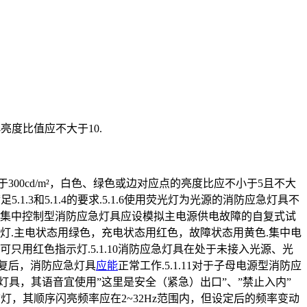
亮度比值应不大于10.
300cd/m²，白色、绿色或边对应点的亮度比应不小于5且不大
1.3和5.1.4的要求.5.1.6使用荧光灯为光源的消防应急灯具不
.8非集中控制型消防应急灯具应设模拟主电源供电故障的自复式试
示灯.主电状态用绿色，充电状态用红色，故障状态用黄色.集中电
用红色指示灯.5.1.10消防应急灯具在处于未接入光源、光
复后，消防应急灯具
应能
正常工作.5.1.11对于子母电源型消防应
急灯具，其语音宜使用”这里是安全（紧急）出口”、”禁止入内”
流的标志灯，其顺序闪亮频率应在2~32Hz范围内，但设定后的频率变动