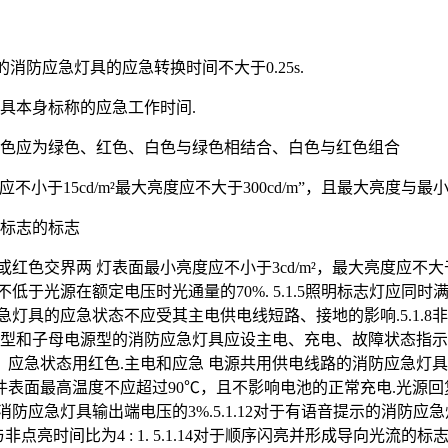
的消防应急灯具的应急转换时间不大于0.25s.
于灯具本身标称的应急工作时间.
志的颜色应为绿色、红色、白色与绿色相结合、白色与红色组合
于15cd/m²最大亮度应不大于300cd/m”，且最大亮度与最小
为标志的标志
色交界两 灯表面最小亮度应不小于3cd/m²，最大亮度应不大于
于光源在额定电压时光通量的70%. 5.1.5照明标志灯应同时满足5.
应急灯具的应急状态不应受其主电供电线短路、接地的影响.5.1
带电源型和子母电源型的消防应急灯具应设主电、充电、故障状态指
急状态用红色.主电和应急 电源共用供电线路的消防应急灯具可只
表面最高温度不应超过90℃，且不影响电池的正常充电.光源回
应急灯具输出端电压的3%.5.1.12对于有语音提示的消防应
亮与非点亮时间比为4 : 1. 5.1.14对于顺序闪亮并形成导向光