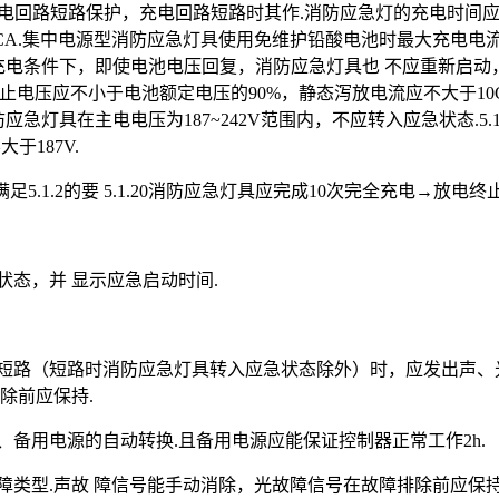
和充电回路短路保护，充电回路短路时其作.消防应急灯的充电时间
CA.集中电源型消防应急灯具使用免维护铅酸电池时最大充电电流不应大
电条件下，即使电池电压回复，消防应急灯具也 不应重新启动，
止电压应不小于电池额定电压的90%，静态泻放电流应不大于10C20
1.18消防应急灯具在主电电压为187~242V范围内，不应转入应急状
于187V.
.1.2的要 5.1.20消防应急灯具应完成10次完全充电→放电终
作状态，并 显示应急启动时间.
开路、短路（短路时消防应急灯具转入应急状态除外）时，应发出声
除前应保持.
主、备用电源的自动转换.且备用电源应能保证控制器正常工作2h.
示故障类型.声故 障信号能手动消除，光故障信号在故障排除前应保