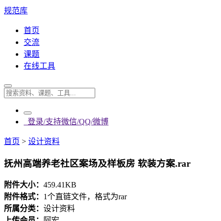
规范库
首页
交流
课题
在线工具
登录/支持微信/QQ/微博
首页
>
设计资料
抚州高端养老社区案场及样板房 软装方案.rar
附件大小：
459.41KB
附件格式：
1个直链文件，格式为rar
所属分类：
设计资料
上传会员：
阿宏