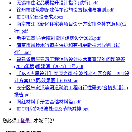
无锡市住宅品质提升设计指引(试行).pdf
徐州市建筑物配建停车设施设置标准与准则.pdf
IDC机房建设要求.docx
南京市江北新区住宅类项目设计方案审查补充意见(试
行).pdf
新中式高层/合院别墅区建筑设计2025.pdf
南京市悬铃木行道树保护和有机更新技术导则（试
行）.pdf
福建省房屋建筑工程消防设计技术审查疑难问题解答
(2025年版)闽建消〔2025〕1号.pdf
【J&A杰恩设计】泰康之家·宁波养老社区会所丨PPT设
计方案113页/效果图丨695M.rar
长宁区朱家浜等河道疏浚工程可行性研究(含初步设计)
报告.pdf
网红材料手册之基础材料篇.pdf
IDC机房的谐波处理及节能减排.ppt
您必须
[ 登录 ]
才能评论！