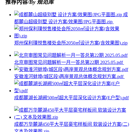
推荐内容
/By 规范库
成
都麓山超级别墅 设计方案/效果图/JPG平面图.zip
郑州保利璞悦售楼处会所2050㎡设计方案(含效果图).zip
北京审图常见问题解析一月一答总第22期 2025.05.pdf
安徽淮河蚌埠(城区段)两岸景观总体概念规划方案.pdf
成都麓湖长湖阙500㎡超大平层深化设计方案(E户型).pdf
成都万华麓湖450平大平层豪宅样板间 软装设计方案(二)
文本及效果图.zip