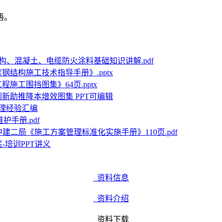
语。
构、混凝土、电缆防火涂料基础知识讲解.pdf
钢结构施工技术指导手册》.pptx
施工围挡图集》64页.pptx
新助推降本增效图集 PPT可编辑
理经验汇编
护手册.pdf
中建二局《施工方案管理标准化实施手册》110页.pdf
-培训PPT讲义
资料信息
资料介绍
资料下载