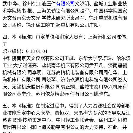
武中 华、徐州徐工液压件
有限公司
文晓明、盐城工业职业技
术学院杨书 根、上海关勒铭有限公司赵军、中国科学院国家
天文台南京天文光 学技术研究所袁吕军、徐州重型机械有限
公司孟维、徐州徐工随车 起重机有限公司庄阳。
四、本《标准》审定单位和审定人员有：上海新机公司陈伟、
了
职业编码：6-18-01-04
中科院南京天文仪器有限公司王斌、东华大学李培珠、哈尔滨
工业 大学赵清亮、盐城南华机床有限公司尹开凡、济南鼎毓
机械有限公 司李明、江苏高精机电装备有限公司周伯华、上
海机床厂有限公司 周晓琴、济南玖源机电科技有限公司娄大
庆、无锡机床股份有限公 司袁正斓、盐城市秦川华兴机床有
限公司黄宁玲、苏州依莎精密器 件有限公司姚晓东。
五、本《标准》在制定过程中，得到了人力资源社会保障部职
业技能鉴定中心荣庆华、葛恒双、宋晶梅等专家的指导以及江
苏省 职业技能鉴定中心、中国轻工业联合会、徐州工程机械
集团有限公 同和上海关勒铭有限公司的大力支持，在此一并