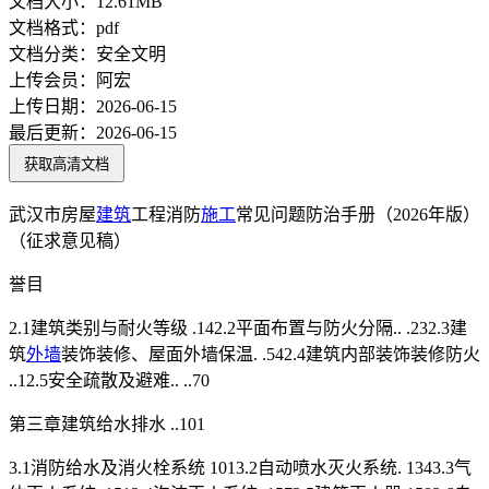
文档大小：
12.61MB
文档格式：
pdf
文档分类：
安全文明
上传会员：
阿宏
上传日期：
2026-06-15
最后更新：
2026-06-15
获取高清文档
武汉市房屋
建筑
工程消防
施工
常见问题防治手册（2026年版）
（征求意见稿）
誉目
2.1建筑类别与耐火等级 .142.2平面布置与防火分隔.. .232.3建
筑
外墙
装饰装修、屋面外墙保温. .542.4建筑内部装饰装修防火
..12.5安全疏散及避难.. ..70
第三章建筑给水排水 ..101
3.1消防给水及消火栓系统 1013.2自动喷水灭火系统. 1343.3气