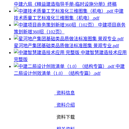
中建六局《精益建造指导手册-临时设施分册》终稿
中建
技术质量工艺标准化三维图集（机电）.pdf
中建项目商务
策划新增360招（102页）
星河地产集团基础类品质做法标准图集 景观专业.pdf
中建智慧建造技术应用
完整版
中建
二局设计创效清单（1.0）（结构专篇）.pdf
资料信息
资料介绍
资料下载