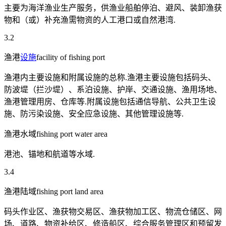
主要为海洋渔业生产服务，供渔业船舶停泊、避风、装卸渔获
物和（或）补充渔需物资的人工港口或自然港湾.
3.2
渔港
设施
facility of fishing port
渔港内主要设施和附属设施的总称.渔港主要设施包括码头、
防波堤（拦沙堤）、系泊设施、护岸、交通设施、渔用场地、
渔港管理用房、仓库等.附属设施包括通信导航、公共卫生设
施、防污染设施、安全应急设施、其他管理设施等.
渔港水域fishing port water area
港池、锚地和航道等水域.
3.4
渔港陆域fishing port land area
码头作业区、渔获物交易区、渔获物加工区、物流仓储区、网
场、道路、物资补给区、修造船区、综合服务管理区和预留发