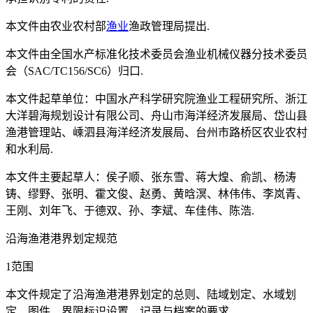
本文件由农业农村部
渔业
渔政管理局提出.
本文件由全国水产标准化技术委员会渔业机械仪器分技术委员
会（SAC/TC156/SC6）归口.
本文件起草单位：中国水产科学研究院渔业工程研究所、浙江
大洋碧海规划设计有限公司、舟山市海洋经济发展局、岱山县
渔港管理站、嵊泗县海洋经济发展局、台州市路桥区农业农村
和水利局.
本文件主要起草人：侯子顺、张东雪、蒋大煌、俞凯、杨涛
铸、缪野、张明、霍文俊、赵勇、黄晗溟、林伟伟、李岚青、
王刚、刘年飞、于德双、孙、李斌、车佳伟、陈浩.
沿海渔港港界划定规范
1范围
本文件规定了沿海渔港港界划定的总则、陆域划定、水域划
定、图件、界限标识设置、记录与档案的要求.