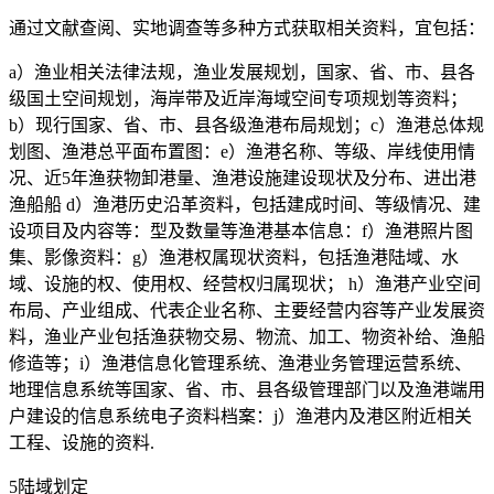
通过文献查阅、实地调查等多种方式获取相关资料，宜包括：
a）渔业相关法律法规，渔业发展规划，国家、省、市、县各
级国土空间规划，海岸带及近岸海域空间专项规划等资料；
b）现行国家、省、市、县各级渔港布局规划；c）渔港总体规
划图、渔港总平面布置图：e）渔港名称、等级、岸线使用情
况、近5年渔获物卸港量、渔港设施建设现状及分布、进出港
渔船船 d）渔港历史沿革资料，包括建成时间、等级情况、建
设项目及内容等：型及数量等渔港基本信息：f）渔港照片图
集、影像资料：g）渔港权属现状资料，包括渔港陆域、水
域、设施的权、使用权、经营权归属现状； h）渔港产业空间
布局、产业组成、代表企业名称、主要经营内容等产业发展资
料，渔业产业包括渔获物交易、物流、加工、物资补给、渔船
修造等；i）渔港信息化管理系统、渔港业务管理运营系统、
地理信息系统等国家、省、市、县各级管理部门以及渔港端用
户建设的信息系统电子资料档案：j）渔港内及港区附近相关
工程、设施的资料.
5陆域划定