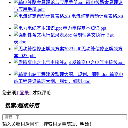
输电线路金具理论
与应用手册.pdf
电流整定自动计算表格.xls
电力电缆基本知识.ppt
强制性条文执行记录
表.doc
无功补偿修正解决方
案2023.pdf
发输变电之电气主接线.ppt
输变电
站工程建设监理大纲、规划、细则.doc
您必须
[ 登录 ]
才能评论！
搜索
/超级好用
输入关键词后回车，搜索词尽量简短、明确！