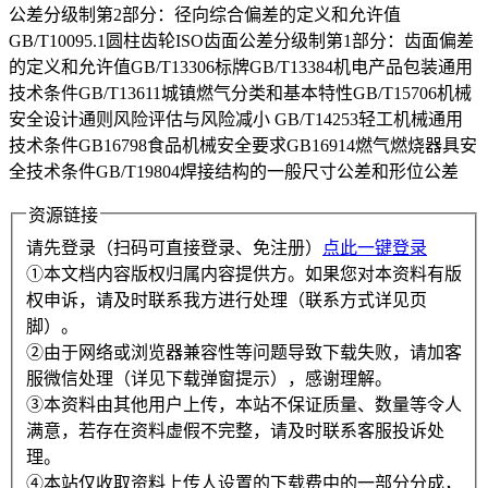
公差分级制第2部分：径向综合偏差的定义和允许值
GB/T10095.1圆柱齿轮ISO齿面公差分级制第1部分：齿面偏差
的定义和允许值GB/T13306标牌GB/T13384机电产品包装通用
技术条件GB/T13611城镇燃气分类和基本特性GB/T15706机械
安全设计通则风险评估与风险减小 GB/T14253轻工机械通用
技术条件GB16798食品机械安全要求GB16914燃气燃烧器具安
全技术条件GB/T19804焊接结构的一般尺寸公差和形位公差
资源链接
请先登录（扫码可直接登录、免注册）
点此一键登录
①本文档内容版权归属内容提供方。如果您对本资料有版
权申诉，请及时联系我方进行处理（联系方式详见页
脚）。
②由于网络或浏览器兼容性等问题导致下载失败，请加客
服微信处理（详见下载弹窗提示），感谢理解。
③本资料由其他用户上传，本站不保证质量、数量等令人
满意，若存在资料虚假不完整，请及时联系客服投诉处
理。
④本站仅收取资料上传人设置的下载费中的一部分分成，