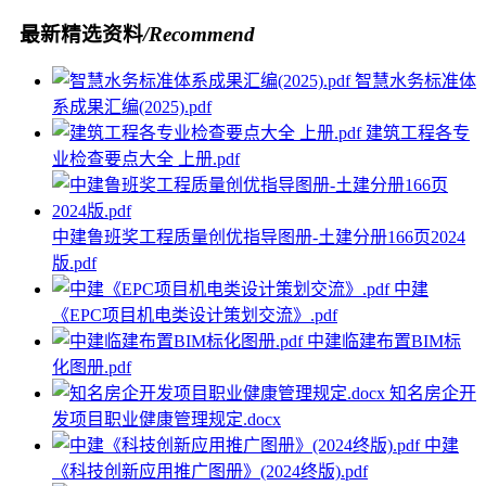
最新精选资料
/Recommend
智慧水务标准体
系成果汇编(2025).pdf
建筑工程各专
业检查要点大全 上册.pdf
中建鲁班奖工程质量创优指导图册-土建分册166页2024
版.pdf
中建
《EPC项目机电类设计策划交流》.pdf
中建临建布置BIM标
化图册.pdf
知名房企开
发项目职业健康管理规定.docx
中建
《科技创新应用推广图册》(2024终版).pdf