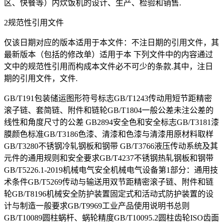
区、快餐等）内炊饭机的设计、生产、检验和销售.
2规范性引用文件
仅该日期对应的版本适用于本文件：不注日期的引用文件，其
最新版本（包括的修改单）适用于本 下列文件中的内容通过
文中的规范性引用而构成本文件必不可少的条款.其中，注日
期的引用文件，文件.
GB/T191包装储运图形符号标志GB/T1243传动用短节距精密
滚子链、套简链、附件和链轮GB/T1804一般公差未注公差的
线性和角度尺寸的公差 GB2894安全色和安全标志GB/T3181漆
膜颜色标准GB/T3186色漆、清漆和色漆与清漆用原材料取样
GB/T3280不锈钢冷轧钢板和钢带 GB/T3766液压传动系统及其
元件的通用规则和安全要求GB/T4237不锈钢热轧钢板和钢带
GB/T5226.1-2019机械电气安全机械电气设备第1部分：通用技
术条件GB/T5269传动与输送用双节距精密滚子链、附件和链
轮GB/T8196机械安全防护装置固定式和活动式防护装置的设
计与制造一般要求GB/T9969工业产品使用说明书总则
GB/T10089圆柱蜗杆、蜗轮精度GB/T10095.2圆柱齿轮ISO齿面