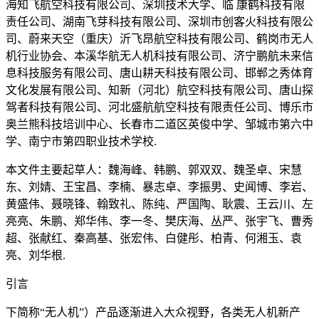
海知飞航空科技有限公司、深圳技术大学、临 康鹤科技有限
责任公司、湖南飞芽科技有限公司、深圳市创客火科技有限公
司、蔚来天空（重庆）沂飞昂航空科技有限公司、鹤岗市无人
机行业协会、本溪华航无人机科技有限公司、济宁鹏航未来信
息科技服务有限公司、唐山耕天科技有限公司、邯郸之秀体育
文化发展有限公司、知新（河北）航空科技有限公司、唐山探
驾者科技有限公司、河北盛航航空科技有限责任公司、博乐市
奥兰熊科技培训中心、长春市二道区英俊中学、邹城市第六中
学、南宁市第四职业技术学校.
本文件主要起草人：魏海峰、韩鹏、郭双双、魏圣卓、宋慧
东、刘婧、王宝昌、李楠、暴志卓、李振男、史闻博、李岩、
黄盛伟、聂晓锋、翰致礼、陈纯、严国陶、耿震、王云川、左
亮亮、朱鹏、郑华伟、李一冬、樊庆海、丛严、张宇飞、曹秀
超、张献红、秦高基、张宏伟、白健彤、柏青、何湘玉、袁
亮、刘华根.
引言
下简称“无人机”）产品逐渐进入大众视野，各类无人机新产