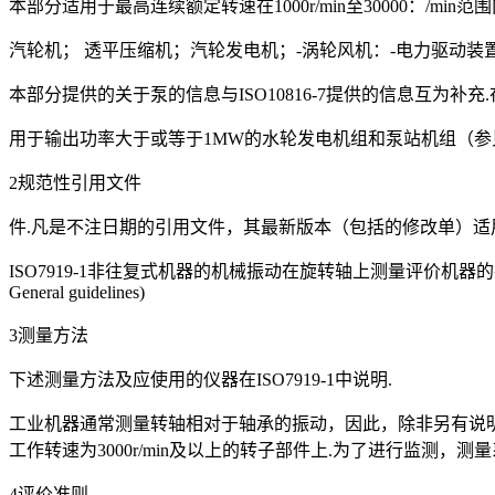
本部分适用于最高连续额定转速在1000r/min至30000：/
汽轮机； 透平压缩机；汽轮发电机；-涡轮风机：-电力驱动装
本部分提供的关于泵的信息与ISO10816-7提供的信息互为补
用于输出功率大于或等于1MW的水轮发电机组和泵站机组（参见ISO
2规范性引用文件
件.凡是不注日期的引用文件，其最新版本（包括的修改单）适
ISO7919-1非往复式机器的机械振动在旋转轴上测量评价机器的振动第1部分：总则(Mechanical
General guidelines)
3测量方法
下述测量方法及应使用的仪器在ISO7919-1中说明.
工业机器通常测量转轴相对于轴承的振动，因此，除非另有说
工作转速为3000r/min及以上的转子部件上.为了进行监测
4评价准则