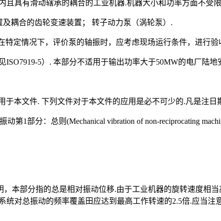
min范围内且具有滑动辖承的耦合的工业机器.机器大小和功率方面不受
置及耦合的齿轮变速装置； 转子动力泵（涡轮泵）.
充.在特定情况下，评价泵的轴振时，应考虑现场运行条件，进行验收试
7919-5）. 本部分不适用于输出功率大于50MW的电厂陆地安
用于本文件. 下列文件对于本文件的应用是必不可少的.凡是注
 vibration of non-reciprocating machines-Measurements
明，本部分指的总是相对振动位移.由于工业机器的旋转速度相当
，测量系统对总振动的频率覆盖田应达到最高工作转速的2.5倍.应