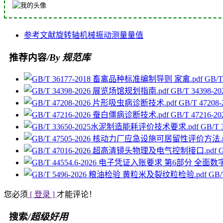
参考文献
旋转轴
机械振动
测量
量值
推荐内容
/By 规范库
GB/
GB/T 34398
GB/T 472
GB/T 47216
GB/T
GB
您必须
[ 登录 ]
才能评论！
搜索
/超级好用