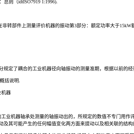
dtISO7919 1:1996).
械振动在非转部件上测量评价机器的振动第3部分：额定功率大于15kW额定转
的本部分规定了耦合的工业机器径向轴振动的测量准期，根据以前的
概括说明.
业机器
近耦合的工业机器轴承处测量的轴振动出的，所规定的数值不专门用
动及其可能产生的任何幅值变化两方面来提动以及相关联的结构