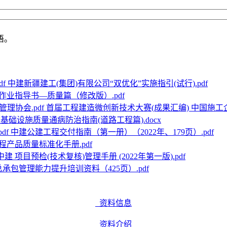
语。
中建新疆建工(集团)有限公司“双优化”实施指引(试行).pdf
作业指导书—质量篇（修改版）.pdf
首届工程建造微创新技术大赛(成果汇编) 中国施工企
基础设施质量通病防治指南(道路工程篇).docx
中建公建工程交付指南（第一册）（2022年、179页）.pdf
产品质量标准化手册.pdf
中建 项目预检(技术复核)管理手册 (2022年第一版).pdf
承包管理能力提升培训资料（425页）.pdf
资料信息
资料介绍