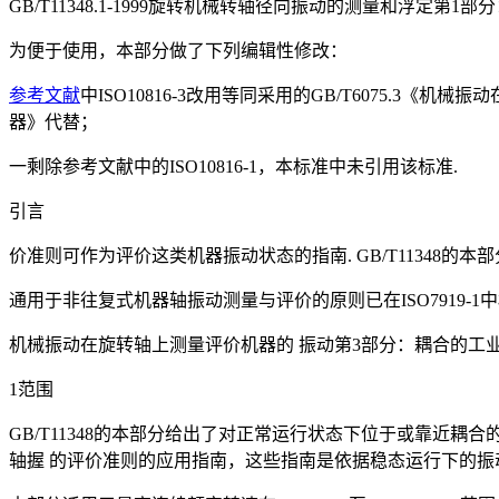
GB/T11348.1-1999旋转机械转轴径向振动的测量和浮定第1部分：总则（i
为便于使用，本部分做了下列编辑性修改：
参考文献
中ISO10816-3改用等同采用的GB/T6075.3《机
器》代替；
一剩除参考文献中的ISO10816-1，本标准中未引用该标准.
引言
价准则可作为评价这类机器振动状态的指南. GB/T11348
通用于非往复式机器轴振动测量与评价的原则已在ISO7919-1中
机械振动在旋转轴上测量评价机器的 振动第3部分：耦合的工
1范围
GB/T11348的本部分给出了对正常运行状态下位于或靠
轴握 的评价准则的应用指南，这些指南是依据稳态运行下的振