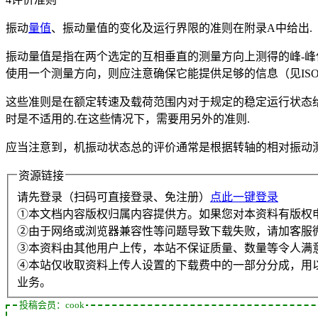
振动
量值
、振动量值的变化及运行界限的准则在附录A中给出.
振动量值是指在两个选定的互相垂直的测量方向上测得的峰-
使用一个测量方向，则应注意确保它能提供足够的信息（见ISO791
这些准则是在额定转速及载荷范围内对于规定的稳定运行状态
时是不适用的.在这些情况下，需要用另外的准则.
应当注意到，机振动状态总的评价通常是根据转轴的相对振动测量
资源链接
请先登录（扫码可直接登录、免注册）
点此一键登录
①本文档内容版权归属内容提供方。如果您对本资料有版权
②由于网络或浏览器兼容性等问题导致下载失败，请加客服
③本资料由其他用户上传，本站不保证质量、数量等令人满
④本站仅收取资料上传人设置的下载费中的一部分分成，用
业务。
投稿会员：cook