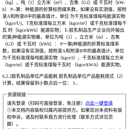
（kg）、吨（1）立方米（m²）、吉焦（GJ）或 千瓦时（kW-
h） P--第：种能源的折算标而媒系数，如果没有实测值，按附
录A和附录B中的最高值计，单位 为千克标准煤每吨能源实物
（kgce/U)、T克标准煤每立方米（kgce/m²）或千克标准煤每千
瓦 时（kgce/kWh）能源实物； E-胶乳制品生产企业向外输出
的第j种能源实物量，单位为吨（1）、立方米（m）、吉焦
（GJ）或 干瓦时（kWh）： P一第j种能源的折算标准煤系
数，如果没有实测值，按附录A和附录B中的最高值计，单位
为千克标准煤每吨能源实物（kgce/t）、千克标准煤每立方米
（kgce/m）或千克标准煤每千瓦时 （kgce/kW-h）能源实物。
6.2.2胶乳制品单位产品能耗 胶乳制品单位产品能耗按式（2）
计算，结果保留到小数点后一位： 3...
资源链接
请先登录（扫码可直接登录、免注册）
点此一键登录
①本文档内容版权归属内容提供方。如果您对本资料有版
权申诉，请及时联系我方进行处理（联系方式详见页
脚）。