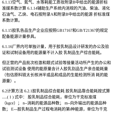
6.1.13空气、氮气、水等耗能工质妆附录B中给出的能源折标
准媒系数计算 6.1.14辅助生产系统内消规的汽油、柴油、液化
石油气、乙炔、电石按附录A和附录B中给出的能源 折标准煤
系数计算。
6.1.15胶乳告品生产企业应按照GB17167和GB/T21367的规定
配备能源计量参具。
6.1.16厂界内可单独计量，用于胶乳制品设计研发的办公及验
证和试制设备用的能源量不计入胶 乳制品生产综合能耗。
但正营的产品批次检激和题式试验等接量活动所产生的办公和
试验测试设备 使用的能原量含计人胶乳别品生产亲合能耗量
（包估原料链太长核洲半或品和成品的生能检测所消 耗的能
源量）。
6.2计算方法 6.2.1胶乳制品综合能耗 胶乳制品靠合能耗按式算
.....( 1 ) 式中： 股乳制品综合能耗，单位为干克标准煤
（kgce）； n--消耗的能源品种数； m--向外输出的能源品种
数； E---胶乳制品生产过程电消耗的第i种能源，单位为千克