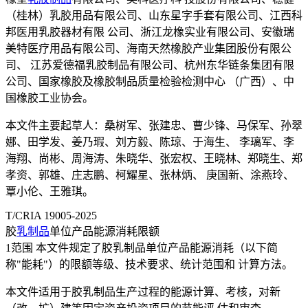
（桂林）乳胶用品有限公司、山东星字手套有限公司、江西科
邦医用乳胶器材有限 公司、浙江龙橡实业有限公司、安徽瑞
美特医疗用品有限公司、海南天然橡胶产业集团股份有限公
司、 江苏爱德福乳胶制品有限公司、杭州东华链条集团有限
公司、国家橡胶及橡胶制品质量检验检测中心 （广西）、中
国橡胶工业协会。
本文件主要起草人：桑树军、张建忠、曹少锋、马保军、孙翠
娜、田学发、姜乃瑕、刘方毅、陈琼、于海生、 李璃军、李
海翔、尚彬、周海涛、朱晓华、张宏权、王晓林、郑晓生、郑
孝资、郭雄、庄志鹏、柯耀星、张林炳、 庚国新、涂燕玲、
覃小伦、王雅琪。
T/CRIA 19005-2025
胶
乳制品
单位产品能源消耗限额
1范围 本文件规定了胶乳制品单位产品能源消耗（以下简
称"能耗"）的限额等级、技术要求、统计范围和 计算方法。
本文件适用于胶乳制品生产过程的能源计算、考核，对新