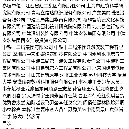
参编单位：江西省建工集团有限责任公司 上海市建筑科学研
究院有限公司 青岛立信达能源服务有限公司 广东美的暖通设
备有限公司 中建三局集团华南有限公司 新疆智筑云文化科技
有限公司 中国建筑西北设计研究院有限公司 北京易住行技术
有限公司 中建深圳装饰有限公司 中建安装集团有限公司 中建
安装集团西安建设投资有限公司
中铁十二局集团有限公司 中铁十二局集团建筑安装工程有限
公司 深圳市中宏低碳建筑科技有限公司 中国水利水电第五工
程局有限公司 中建三局第一建设工程有限责任公司 中建科工
集团有限公司 中国建筑第六工程局有限公司 北京国建节低碳
技术有限公司 山东建筑大学 河北工业大学 苏州科技大学 复旦
大学 安徽瑞邦数科科技服务有限公司 本标准主要起草人员：
韦永斌杨亚龙廖显东吴顺恩王志龙 孙富康王何斌沈晓雷生晓
燕周明春 余大涛付宇王鹏朱玺许佳轶 曹亚军徐艳红倪琪昌贾
优秀曹太然 边际赵云飞尹奎李任戈余流 阎俏任键林陈珍萍周
小林徐亮 本标准主要审查人员：聂秀英宋中南吴景山袁萍尚
治宇 陈大川张彦青
目次