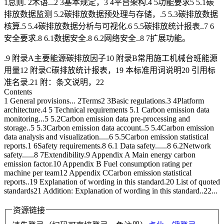
1总则. 2术语...2 3基本规定，3 4平台架构.4 5功能要求5 5.1碳
排放数据监测 5.2碳排放数据预处理与存储，.5 5.3碳排放数据
核算.5 5.4碳排放数据分析与可视化.6 5.5碳排放统计报表..7 6
安全要求.8 6.1数据安全.8 6.2网络安全..8 7扩展功能。
.9 附录A主要能源碳排放因子10 附录B常用施工机械台班能源
用量12 附录C碳排放统计报表，19 本标准用词说明20 引用标
准名录.21 附：条文说明，22
Contents
1 General provisions... 2Terms2 3Basic regulations.3 4Platform
architecture.4 5 Technical requirements 5.1 Carbon emission data
monitoring...5 5.2Carbon emission data pre-processing and
storage..5 5.3Carbon emission data account..5 5.4Carbon emission
data analysis and visualization.....6 5.5Carbon emission statistical
reports.1 6Safety requirements.8 6.1 Data safety......8 6.2Network
safety......8 7Extendibility.9 Appendix A Main energy carbon
emission factor.10 Appendix B Fuel consumption rating per
machine per team12 Appendix CCarbon emission statistical
reports..19 Explanation of wording in this standard.20 List of quoted
standards21 Addition: Explanation of wording in this standard..22...
资源链接