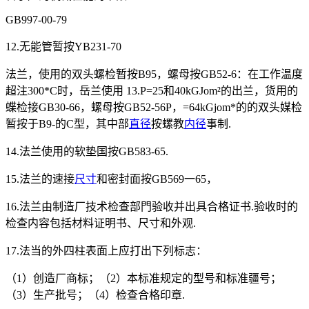
GB997-00-79
12.无能管暂按YB231-70
法兰，使用的双头螺检暂按B95，螺母按GB52-6：在工作温度
超注300*C时，岳兰使用 13.P=25和40kGJom²的出兰，货用的
蝶检接GB30-66，螺母按GB52-56P，=64kGjom*的的双头媒检
暂按于B9-的C型，其中部
直径
按螺教
内径
事制.
14.法兰使用的软垫国按GB583-65.
15.法兰的速接
尺寸
和密封面按GB569一65，
16.法兰由制造厂技术检查部門验收并出具合格证书.验收时的
检查内容包括材料证明书、尺寸和外观.
17.法当的外四柱表面上应打出下列标志：
（1）创造厂商标；（2）本标准规定的型号和标准疆号；
（3）生产批号；（4）检查合格印章.