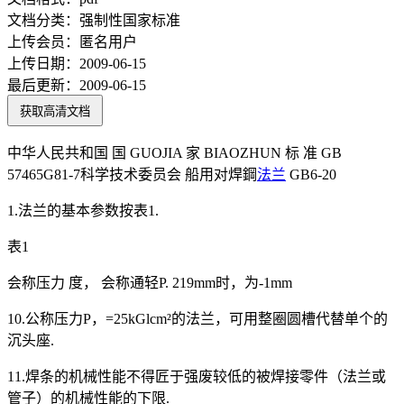
文档分类：
强制性国家标准
上传会员：
匿名用户
上传日期：
2009-06-15
最后更新：
2009-06-15
获取高清文档
中华人民共和国 国 GUOJIA 家 BIAOZHUN 标 准 GB
57465G81-7科学技术委员会 船用对焊鋼
法兰
GB6-20
1.法兰的基本参数按表1.
表1
会称压力 度， 会称通轻P. 219mm时，为-1mm
10.公称压力P，=25kGlcm²的法兰，可用整圈圆槽代替单个的
沉头座.
11.焊条的机械性能不得匠于强废较低的被焊接零件（法兰或
管子）的机械性能的下限.