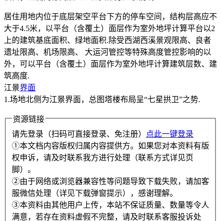
居住用地内位于底层架空平台下方的停车空间，结构层高应不
大于4.5米，以平台（含覆土）面层作为室外地坪计算平台以2
上的建筑基底面积、绿地面积.除受西湖西溪景观限高、良者
遗址限高、机场限高、 大运河管控等特殊高度管控影响的以
外，可以平台（含覆土）面层作为室外地坪计算建筑层数、建
筑高度.
江景
界面
1.场地北侧为江景界面，总图塔楼布局呈“七星拱卫”之势.
资源链接
请先登录（扫码可直接登录、免注册）
点此一键登录
①本文档内容版权归属内容提供方。如果您对本资料有版
权申诉，请及时联系我方进行处理（联系方式详见页
脚）。
②由于网络或浏览器兼容性等问题导致下载失败，请加客
服微信处理（详见下载弹窗提示），感谢理解。
③本资料由其他用户上传，本站不保证质量、数量等令人
满意，若存在资料虚假不完整，请及时联系客服投诉处