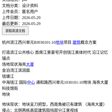
文档分类：
设计资料
上传会员：
匿名用户
上传日期：
2026-05-29
最后更新：
2026-05-29
获取高清文档
杭州滨江西兴单元BJ030101-10
地块
项目
建筑
概念方案
打造滨江公共核心 首席江景豪宅开创钱江奥体时代 沿江记忆
锚点
场地现状海亮
大厦
金泊湾江滨润庭
钱塘江
中海钱江 国际
中心
通和路西兴单元1030101-10地块 海亮大厦
科技馆街
地块
地块现状：地块呈刀把型，西南角被已有建筑 （海亮大厦）
侵占；北侧两栋高层建筑阻挡部分江景视线