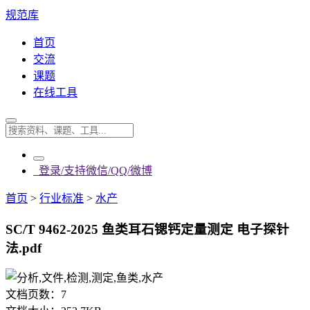
规范库
首页
交流
课题
在线工具
登录/支持微信/QQ/微博
首页
>
行业标准
>
水产
SC/T 9462-2025 鱼类耳石锶钙定量测定 电子探针
法.pdf
文档页数：
7