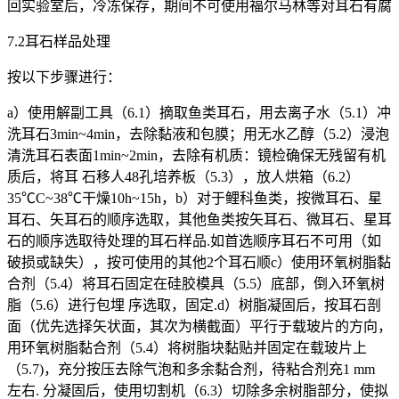
回实验室后，冷冻保存，期间不可使用福尔马林等对耳石有腐
7.2耳石样品处理
按以下步骤进行：
a）使用解副工具（6.1）摘取鱼类耳石，用去离子水（5.1）冲
洗耳石3min~4min，去除黏液和包膜；用无水乙醇（5.2）浸泡
清洗耳石表面1min~2min，去除有机质：镜检确保无残留有机
质后，将耳 石移人48孔培养板（5.3），放人烘箱（6.2）
35℃C~38℃干燥10h~15h，b）对于鲤科鱼类，按微耳石、星
耳石、矢耳石的顺序选取，其他鱼类按矢耳石、微耳石、星耳
石的顺序选取待处理的耳石样品.如首选顺序耳石不可用（如
破损或缺失），按可使用的其他2个耳石顺c）使用环氧树脂黏
合剂（5.4）将耳石固定在硅胶模具（5.5）底部，倒入环氧树
脂（5.6）进行包埋 序选取，固定.d）树脂凝固后，按耳石剖
面（优先选择矢状面，其次为横截面）平行于载玻片的方向，
用环氧树脂黏合剂（5.4）将树脂块黏贴并固定在载玻片上
（5.7)，充分按压去除气泡和多余黏合剂，待粘合剂充1 mm
左右. 分凝固后，使用切割机（6.3）切除多余树脂部分，使拟