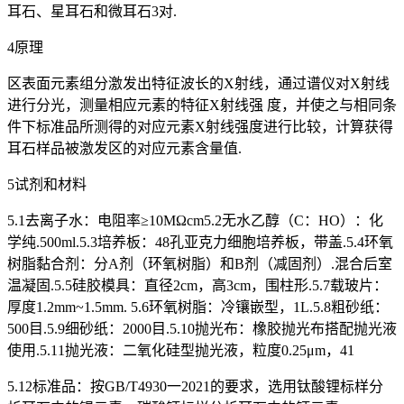
耳石、星耳石和微耳石3对.
4原理
区表面元素组分激发出特征波长的X射线，通过谱仪对X射线
进行分光，测量相应元素的特征X射线强 度，并使之与相同条
件下标准品所测得的对应元素X射线强度进行比较，计算获得
耳石样品被激发区的对应元素含量值.
5试剂和材料
5.1去离子水：电阻率≥10MΩcm5.2无水乙醇（C：HO）：化
学纯.500ml.5.3培养板：48孔亚克力细胞培养板，带盖.5.4环氧
树脂黏合剂：分A剂（环氧树脂）和B剂（减固剂）.混合后室
温凝固.5.5硅胶模具：直径2cm，高3cm，围柱形.5.7载玻片：
厚度1.2mm~1.5mm. 5.6环氧树脂：冷镶嵌型，1L.5.8粗砂纸：
500目.5.9细砂纸：2000目.5.10抛光布：橡胶抛光布搭配抛光液
使用.5.11抛光液：二氧化硅型抛光液，粒度0.25μm，41
5.12标准品：按GB/T4930一2021的要求，选用钛酸锂标样分