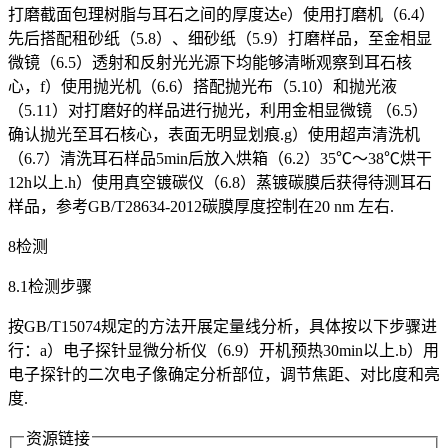
打磨截面包理树脂与耳石之间的厚度达e）使用打磨机（6.4）
先后搭配租砂纸（5.8）、细砂纸（5.9）打磨样品，至金相显
微镜（6.5）透射和反射光光源下均能够清晰观察到耳石核
心，f）使用抛光机（6.6）搭配抛光布（5.10）和抛光液
（5.11）对打磨好的样品进行抛光，利用金相显微镜 （6.5）
确认抛光至耳石核心，表面无明显划痕.g）使用超声清洗机
（6.7）清洗耳石样品5min后放入烘箱（6.2）35℃～38℃烘干
12h以上.h）使用真空镀碳仪（6.8）蒸镀碳膜后获得待测耳石
样品，参考GB/T28634-2012碳膜厚度控制在20 nm 左右.
8检测
8.1检测步骤
按GB/T15074规定的方法开展定量线分析，具体按以下步骤进
行：a）电子探针显微分析仪（6.9）开机预热30min以上.b）用
电子探针的二次电子像确定分析部位，调节焦距、对比度和亮
度.
资源链接