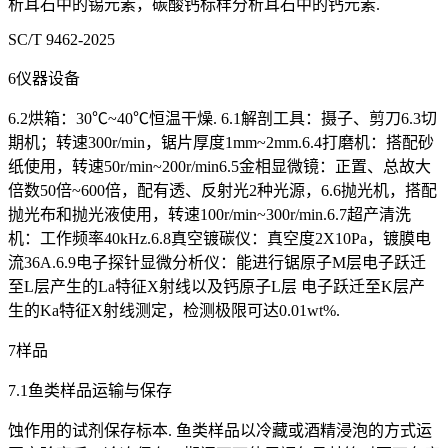
析耳石中的锡元素，碳酸钙标样分析耳石中的钙元素.
SC/T 9462-2025
6仪器设备
6.2烘箱：30℃~40℃恒温干燥. 6.1解剖工具：摄子、剪刀6.3切
期机；转速300r/min，锯片厚度1mm~2mm.6.4打磨机：搭配砂
纸使用，转速50r/min~200r/min6.5金相显微镜：正置、总故大
倍数50倍~600倍，配有透、反射光2种光源，6.6抛光机，搭配
抛光布和抛光液使用，转速100r/min~300r/min.6.7超产清洗
机：工作频率40kHz.6.8真空镀碳仪：真空度2X10Pa，镀膜电
流36A.6.9电子探针显微分析仪：能进行锯原子M层电子跃迁
至L层产生的La特征X射线以及钙原子L层 电子跃迁至K层产
生的Ka特征X射线测定，检测极限可达0.01wt%.
7样品
7.1鱼类样品运输与保存
蚀作用的试剂保存标本. 鱼类样品以冷藏或酒精浸泡的方式运