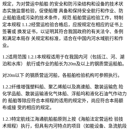
规定，为对营运中船舶 的安全和防污染结构和设备的技术状
态实施监督检验，促使船赠 具备和保持安全航行和作业、防
止船舶造成污染的技术条件，规范 船舶营运检验工作，特制
定本规程 1.1.2经营运检验合格后，应按规定在相应的证书上
签署或 换发证书，以证明其符合我国政府的有关法令、条例
和满足本局存 关规定和标准，适合在中国内河水域航行和作
业。
1.2适用范围 1.2.1本规程适用于在我国内河（包括江、河、湖
泊和水库） 航行或作业的船长为20m及以上的钢质营运船舶。
对20m以下 的钢质营运河船，各船舶检验机构可参照执行。
1.2.2纤维增强塑料船、聚乙烯船以及高速船、散装运输危 险
化学品船、散装运输液化气体船、浮船坞和液化石油气作动力
的 船舶等除应符合本规程的适用的规定外，尚应符合本局额
布或接 受的相应的规定。
1.2.3特定航线江海通航船舶原则上按《海船法定营运检 验技
术规程）执行，但具有内河特点的项目（如能设备、急流航段