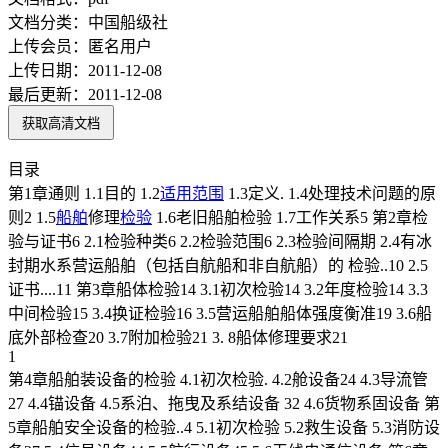
文档分类：
中国船级社
上传会员：
匿名用户
上传日期：
2011-12-08
最后更新：
2011-12-08
获取高清文档
目录
第1章通则 1.1目的 1.2
适用范围
1.3定义. 1.4处理技术问题的原
则2 1.5
船舶
修理
检验
1.6老旧船舶检验 1.7工作关系5 第2章检
验与证书6 2.1检验种类6 2.2检验范围6 2.3检验间隔期 2.4有冰
封期水系营运船舶（包括自航船和非自航船）的 检验..10 2.5
证书....11 第3章船体检验14 3.1初次检验14 3.2年度检验14 3.3
中间检验15 3.4换证检验16 3.5营运船舶船体强度衡准19 3.6船
底外部检查20 3.7附加检验21 3. 8船体修理要求21
1
第4章船舶装设备的检验 4.1初次检验. 4.2舱设备24 4.3导流管
27 4.4锚设备 4.5系泊、拖曳及系结设备 32 4.6货物系固设备 第
5章船舶安全设备的检验..4 5.1初次检验 5.2救生设备 5.3消防设