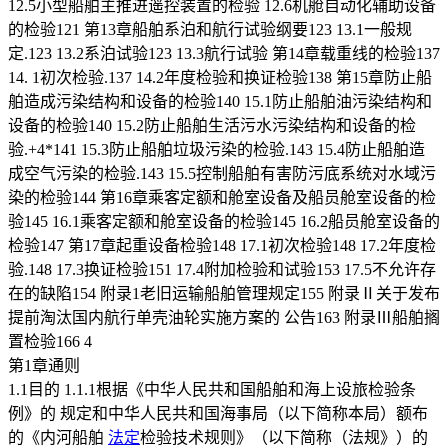
12.5小型船舶主推进遥控装置的检验 12.6机舱自动化辅助设备
的检验121 第13章船舶系泊和航行试验纲要123 13.1一般规
定.123 13.2系泊试验123 13.3航行试验 第14章载重线的检验137
14. 1初次检验.137 14.2年度检验和换证检验138 第15章防止船
舶造成污染结构和设备的检验140 15.1防止船舶油污染结构和
设备的检验140 15.2防止船舶生活污水污染结构和设备的检
验.+4*141 15.3防止船舶垃圾污染的检验.143 15.4防止船舶造
成空气污染的检验.143 15.5控制船舶有害防污底系统对水域污
染的检验144 第16章乘客定额和舱室设备及船员舱室设备的检
验145 16.1乘客定额和舱室设备的检验145 16.2船员舱室设备的
检验147 第17章起重设备检验148 17.1初次检验148 17.2年度检
验.148 17.3换证检验151 17.4附加检验和试验153 17.5不允许存
在的缺陷154 附录1老旧运输船舶管理规定155 附录Ⅱ关于发布
提前淘汰国内航行单壳油轮实施方案的 公告163 附录Ⅲ船舶搁
置检验166 4
第1章通则
1.1目的 1.1.1根据《中华人民共和国船舶和海上设旅检验条
例》的 规定和中华人民共和国海事局（以下简称本局）额布
的《内河船舶
法定
检验技术规则》（以下简称（法规》）的