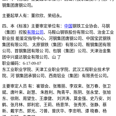
钢集团唐钢公司。
主要起草人有：董欣欣、荣绍永。
四、本《标准》主要审定单位有：
中国
钢铁工业协会、马钢
（集团）控股
有限公司
、马鞍山钢铁股份有限公司、治金工业
职业技 能鉴定指导中心、河钢集团唐钢公司、中国宝武钢铁
集团有限公司、 太原钢铁（集团）有限公司、鞍钢集团有限
公司、首钢集团有限公 司、包钢（集团）公司、天津治金集
团中兴盛达钢业有限公司、山 了
职业编码：6-17-09-07
东工业职业学院、天津工业职业学院、武汉工程职业技术学
院、河 钢集团承钢公司、西南铝业（集团）有限责任公司。
主要审定人员 有：崔银会、张雅丽、李双来、张万春、张卫
斌、唐叶来、赵慧、 朱胜利、陶青平、陈阴、张永堂、张旭
东、徐刚、周望生、王康健、 刘洪涛、莫金强、史乃安、刘
鹤、张月林、郭利宏、王莉、杨意萍、 张秀芳、张静、蔡
新、戴宇杰、郭光、刁普、曾庆华、李忠明、谭 晓春、杨