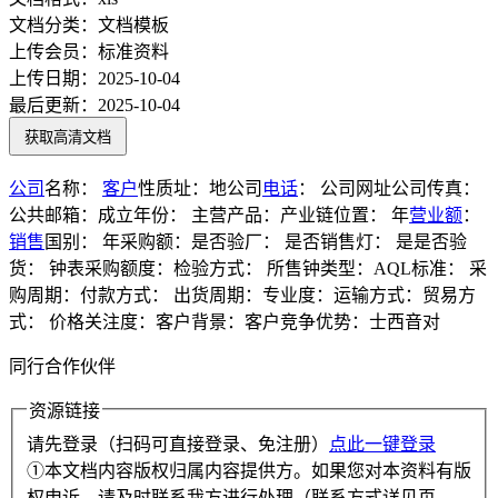
文档分类：
文档模板
上传会员：
标准资料
上传日期：
2025-10-04
最后更新：
2025-10-04
获取高清文档
公司
名称：
客户
性质址：地公司
电话
： 公司网址公司传真：
公共邮箱：成立年份： 主营产品：产业链位置： 年
营业额
：
销售
国别： 年采购额：是否验厂： 是否销售灯： 是是否验
货： 钟表采购额度：检验方式： 所售钟类型：AQL标准： 采
购周期：付款方式： 出货周期：专业度：运输方式：贸易方
式： 价格关注度：客户背景：客户竞争优势：士西音对
同行合作伙伴
资源链接
请先登录（扫码可直接登录、免注册）
点此一键登录
①本文档内容版权归属内容提供方。如果您对本资料有版
权申诉，请及时联系我方进行处理（联系方式详见页