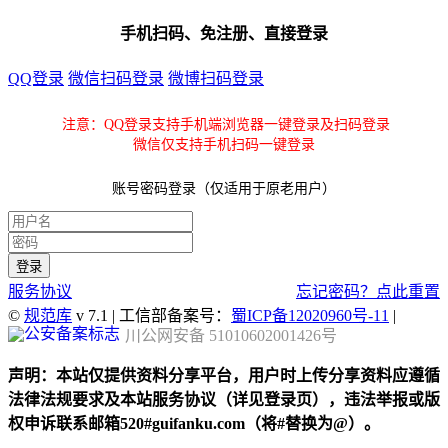
手机扫码、免注册、直接登录
QQ登录
微信扫码登录
微博扫码登录
注意：QQ登录支持手机端浏览器一键登录及扫码登录
微信仅支持手机扫码一键登录
账号密码登录（仅适用于原老用户）
服务协议
忘记密码？点此重置
©
规范库
v 7.1 | 工信部备案号：
蜀ICP备12020960号-11
|
川公网安备 51010602001426号
声明：本站仅提供资料分享平台，用户时上传分享资料应遵循
法律法规要求及本站服务协议（详见登录页），违法举报或版
权申诉联系邮箱520#guifanku.com（将#替换为@）。