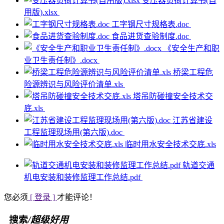
变压器负荷计算书(自
用版).xlsx
工字钢尺寸规格表.doc
食品进货查验制度.doc
《安全生产和职
业卫生责任制》.docx
桥梁工程危
险源辨识与风险评价清单.xls
塔吊防碰撞安全技术交
底.xls
江苏省建设
工程监理现场用(第六版).doc
临时用水安全技术交底.xls
轨道交通
机电安装和装修监理工作总结.pdf
您必须
[ 登录 ]
才能评论！
搜索
/超级好用