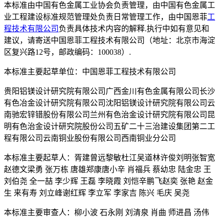
本标准由中国有色金属工业协会负责管理，由中国有色金属工
业工程建设标准规范管理处负责日常管理工作，由中国恩菲
工
程技术
有限公司
负责具体技术内容的解释.执行中如有意见和
建议，请寄送中国恩菲工程技术有限公司（地址：北京市海淀
区复兴路12号，邮政编码：100038）.
本标准主要起草单位：中国恩菲工程技术有限公司
贵阳铝镁设计研究院有限公司广西金川有色金属有限公司长沙
有色冶金设计研究院有限公司沈阳铝镁设计研究院有限公司云
南驰宏锌错股份有限公司兰州有色治金设计研究院有限公司昆
明有色治金设计研究院股份公司五矿二十三治建设集团第二工
程有限公司云南铜业股份有限公司西南铜业分公司
本标准主要起草人：胥建曾远黎敏杜江吴道林许俊刘明张智宽
赵德文梁勇 张万栋 唐雄郑康唐小辛 肖福兵 蔡幼忠 陆金忠 王
刘伯尧 全一喆 李少辉 王磊 李晓霞 刘恺辛鹏飞赵奕 张艳 赵金
生 来有寿 刘立峰谢红辉 李立军 李家吉 陈兴 毛庆 吴尧
本标准主要审查人：柳小波 石永刚 刘清泉 肖曲 师进昌 汤伟