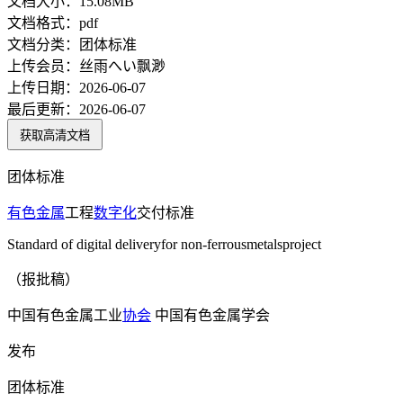
文档大小：
15.08MB
文档格式：
pdf
文档分类：
团体标准
上传会员：
丝雨へい飘渺
上传日期：
2026-06-07
最后更新：
2026-06-07
获取高清文档
团体标准
有色金属
工程
数字化
交付标准
Standard of digital deliveryfor non-ferrousmetalsproject
（报批稿）
中国有色金属工业
协会
中国有色金属学会
发布
团体标准