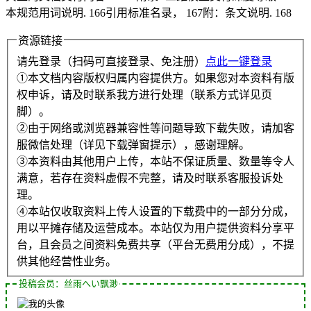
本规范用词说明. 166引用标准名录， 167附：条文说明. 168
资源链接
请先登录（扫码可直接登录、免注册）
点此一键登录
①本文档内容版权归属内容提供方。如果您对本资料有版
权申诉，请及时联系我方进行处理（联系方式详见页
脚）。
②由于网络或浏览器兼容性等问题导致下载失败，请加客
服微信处理（详见下载弹窗提示），感谢理解。
③本资料由其他用户上传，本站不保证质量、数量等令人
满意，若存在资料虚假不完整，请及时联系客服投诉处
理。
④本站仅收取资料上传人设置的下载费中的一部分分成，
用以平摊存储及运营成本。本站仅为用户提供资料分享平
台，且会员之间资料免费共享（平台无费用分成），不提
供其他经营性业务。
投稿会员：丝雨へい飘渺