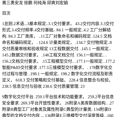
黄三勇安龙 徐鹏 何纯海 邱爽刘宏娟
目次
1总则.2术语...3基本规定..3.1交付要求， 43.2交付内容.3.3交付
形式.3.4交付频率.4交付基础.. 84.1 一般规定..4.2 工厂分解结
构. 84.3 工厂类库， ..11工厂对象命名和编码规定 .124.5 文档
命名和编码规定， . 124.6 计量类规定， .134.7 交付物规定..8
交付质量审核和验收规定 13工程数据交付. .145.1 一般规定..
145.2数据交付要求， .146工程文档交付. 156.1一般规定.. .
156.2文档交付要求， .15工程模型交付.. .177.1一般规定. .177.2
智能P&ID交付要求 .177.3三维模型交付要求， . 178数字化交
付过程与管理. .198.1 一般规定.. 198.2 数字化交付流程及职责
定义， 618.3 交付策略和交付基础， 228.4 信息整合与校验，
238.5 信息交付与验收 238.6 交付质量管理. 23
9数字化交付平台. 259.1平台技术和功能要求， 259.2平台信息
安全要求. 269.3平台开放性要求， 26附录A类库数据结构.. .27
附录B典型工厂对象类及属性附录C典型的计量类. 134附录D
典型的文档交付内容 ... 136附录E三维模型交付深度等级. .160