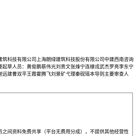
建筑科技有限公司上海朗绿建筑科技股份有限公司中建西南咨询
要起草人员：黄俊鹏蔡伟光刘贵文张烽宁连棣戎武杰罗亮李东宁
谢远建曹双平王霞霍腾飞刘景矿弋理秦砚瑶本导则主要审查人
员之间资料免费共享（平台无费用分成），不提供其他经营性