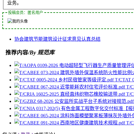
业务。
投稿会员：匿名用户
协会
建筑节能
建筑设计
征求意见
认真总结
推荐内容
/By 规范库
T/CTAT
T/
T/
T/