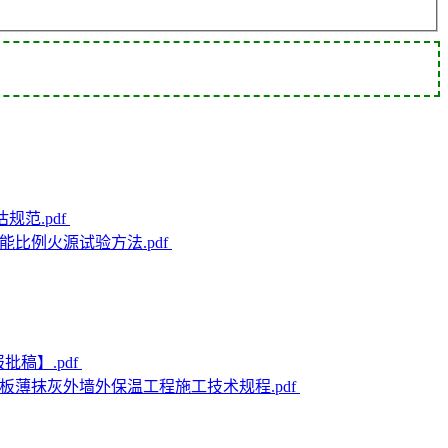
估规范.pdf
火性能比例火源试验方法.pdf
报批稿】.pdf
模塑聚苯板薄抹灰外墙外保温工程施工技术规程.pdf