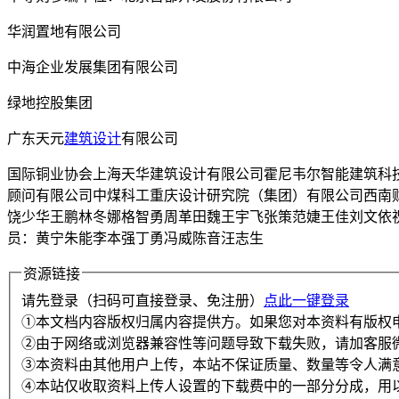
华润置地有限公司
中海企业发展集团有限公司
绿地控股集团
广东天元
建筑设计
有限公司
国际铜业协会上海天华建筑设计有限公司霍尼韦尔智能建筑科
顾问有限公司中煤科工重庆设计研究院（集团）有限公司西南
饶少华王鹏林冬娜格智勇周革田魏王宇飞张策范婕王佳刘文依
员：黄宁朱能李本强丁勇冯威陈音汪志生
资源链接
请先登录（扫码可直接登录、免注册）
点此一键登录
①本文档内容版权归属内容提供方。如果您对本资料有版权
②由于网络或浏览器兼容性等问题导致下载失败，请加客服
③本资料由其他用户上传，本站不保证质量、数量等令人满
④本站仅收取资料上传人设置的下载费中的一部分分成，用