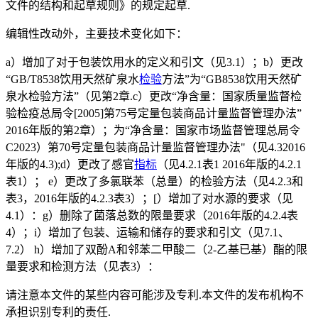
文件的结构和起草规则》的规定起草.
编辑性改动外，主要技术变化如下：
a）增加了对于包装饮用水的定义和引文（见3.1）；b）更改
“GB/T8538饮用天然矿泉水
检验
方法”为“GB8538饮用天然矿
泉水检验方法”（见第2章.c）更改“净含量：国家质量监督检
验检疫总局令[2005]第75号定量包装商品计量监督管理办法”
2016年版的第2章）；为“净含量：国家市场监督管理总局令
C2023）第70号定量包装商品计量监督管理办法"（见4.32016
年版的4.3);d）更改了感官
指标
（见4.2.1表1 2016年版的4.2.1
表1）； e）更改了多氯联苯（总量）的检验方法（见4.2.3和
表3，2016年版的4.2.3表3）；[）增加了对水源的要求（见
4.1）：g）删除了菌落总数的限量要求（2016年版的4.2.4表
4）；i）增加了包装、运输和储存的要求和引文（见7.1、
7.2） h）增加了双酚A和邻苯二甲酸二（2-乙基已基）酯的限
量要求和检测方法（见表3）：
请注意本文件的某些内容可能涉及专利.本文件的发布机构不
承担识别专利的责任.