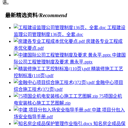
语。
最新精选资料
/Recommend
工程建设
监理公司管理制度136页，全套.doc
房建各专业工程成
本优化要点.pdf
中建国
际公司工程管理制度及要求 黄永平.pptx
精装修施工工艺
控制标准(110页).pdf
金融中心项目
综合施工技术(372页).pdf
75项国企机
电安装核心施工工艺图解.zip
中建 项目分包入
场安全指导手册.pdf
知名房企成品保