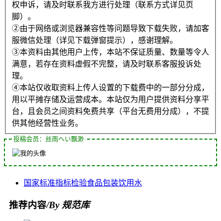
权申诉，请及时联系我方进行处理（联系方式详见页
脚）。
②由于网络或浏览器兼容性等问题导致下载失败，请加客
服微信处理（详见下载弹窗提示），感谢理解。
③本资料由其他用户上传，本站不保证质量、数量等令人
满意，若存在资料虚假不完整，请及时联系客服投诉处
理。
④本站仅收取资料上传人设置的下载费中的一部分分成，
用以平摊存储及运营成本。本站仅为用户提供资料分享平
台，且会员之间资料免费共享（平台无费用分成），不提
供其他经营性业务。
投稿会员：丝雨へい飘渺
国家标准
指标
检验
食品包装
饮用水
推荐内容
/By 规范库