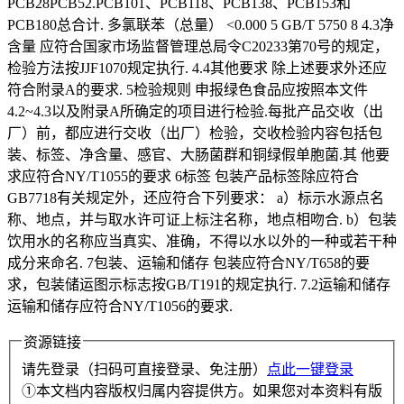
PCB28PCB52.PCB101、PCB118、PCB138、PCB153和
PCB180总合计. 多氯联苯（总量） <0.000 5 GB/T 5750 8 4.3净
含量 应符合国家市场监督管理总局令C20233第70号的规定，
检验方法按JJF1070规定执行. 4.4其他要求 除上述要求外还应
符合附录A的要求. 5检验规则 申报绿色食品应按照本文件
4.2~4.3以及附录A所确定的项目进行检验.每批产品交收（出
厂）前，都应进行交收（出厂）检验，交收检验内容包括包
装、标签、净含量、感官、大肠菌群和铜绿假单胞菌.其 他要
求应符合NY/T1055的要求 6标签 包装产品标签除应符合
GB7718有关规定外，还应符合下列要求： a）标示水源点名
称、地点，并与取水许可证上标注名称，地点相吻合. b）包装
饮用水的名称应当真实、准确，不得以水以外的一种或若干种
成分来命名. 7包装、运输和储存 包装应符合NY/T658的要
求，包装储运图示标志按GB/T191的规定执行. 7.2运输和储存
运输和储存应符合NY/T1056的要求.
资源链接
请先登录（扫码可直接登录、免注册）
点此一键登录
①本文档内容版权归属内容提供方。如果您对本资料有版