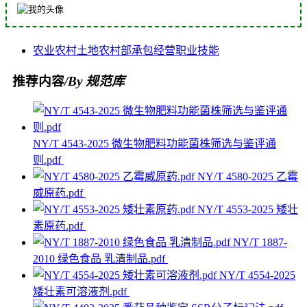
农业
农村土地
农村部
承包经营
职业技能
推荐内容
/By 规范库
NY/T 4543-2025 微生物肥料功能菌株筛选与鉴评通
则.pdf
NY/T 4580-2025 乙霉
威原药.pdf
NY/T 4553-2025 矮壮
素原药.pdf
NY/T 1887-
2010 绿色食品 乳清制品.pdf
NY/T 4554-2025
矮壮素可溶液剂.pdf