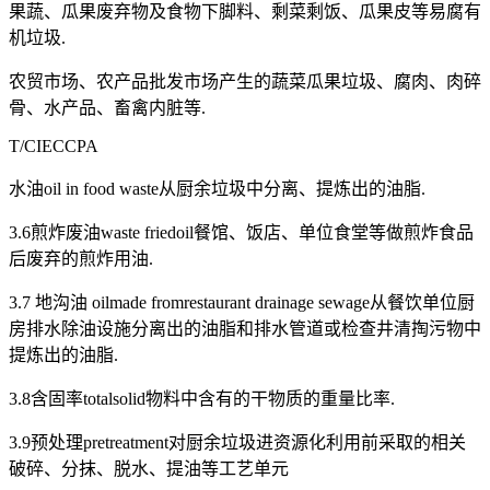
果蔬、瓜果废弃物及食物下脚料、剩菜剩饭、瓜果皮等易腐有
机垃圾.
农贸市场、农产品批发市场产生的蔬菜瓜果垃圾、腐肉、肉碎
骨、水产品、畜禽内脏等.
T/CIECCPA
水油oil in food waste从厨余垃圾中分离、提炼出的油脂.
3.6煎炸废油waste friedoil餐馆、饭店、单位食堂等做煎炸食品
后废弃的煎炸用油.
3.7 地沟油 oilmade fromrestaurant drainage sewage从餐饮单位厨
房排水除油设施分离出的油脂和排水管道或检查井清掏污物中
提炼出的油脂.
3.8含固率totalsolid物料中含有的干物质的重量比率.
3.9预处理pretreatment对厨余垃圾进资源化利用前采取的相关
破碎、分抹、脱水、提油等工艺单元