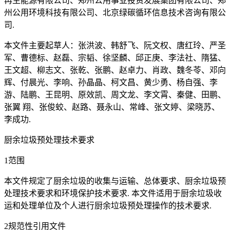
再生能源有限公司、郑州公用事业投资发展集团有限公司、郑
州公用环境科技有限公司、北京绿碳循环信息技术咨询有限公
司.
本文件主要起草人：张洪波、韩舒飞、阮文权、唐红玲、严圣
军、曹德标、赵磊、宗韬、徐坚麟、邱正庚、李法社、隋猛、
王文超、柳志文、张乾、张鹏、赵卓力、肖政、魏冬苓、邓向
辉、付晨光、李响、孙晶晶、柯文昌、黄少勇、杨自强、李
游、陆鹏、王昆明、原效凯、周文龙、李文霄、秦健、田鹏、
张翼 翔、张俊蛟、赵路、聂永山、常峰、张文婷、梁晓苏、
李成功.
厨余垃圾预处理技术要求
1范围
本文件规定了厨余垃圾的收集与运输、总体要求、厨余垃圾预
处理技术要求和环境保护技术要求. 本文件适用于厨余垃圾收
运和处理单位及个人进行厨余垃圾预处理操作的技术要求.
2规范性引用文件