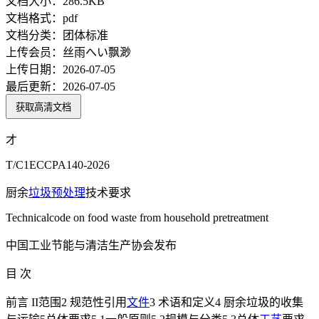
文档大小：
286.5KB
文档格式：
pdf
文档分类：
团体标准
上传会员：
丝雨へい飘渺
上传日期：
2026-07-05
最后更新：
2026-07-05
获取高清文档
才
T/C1ECCPA140-2026
厨余
垃圾
预处理
技术要求
Technicalcode on food waste from household pretreatment
中国工业节能与清洁生产协会发布
目 次
前言 II范围2 规范性引用
文件
3 术语和定义4 厨余垃圾的收集