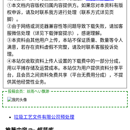
①本文档内容版权归属内容提供方。如果您对本资料有版
权申诉，请及时联系我方进行处理（联系方式详见页
脚）。
②由于网络或浏览器兼容性等问题导致下载失败，请加客
服微信处理（详见下载弹窗提示），感谢理解。
③本资料由其他用户上传，本站不保证质量、数量等令人
满意，若存在资料虚假不完整，请及时联系客服投诉处
理。
④本站仅收取资料上传人设置的下载费中的一部分分成，
用以平摊存储及运营成本。本站仅为用户提供资料分享平
台，且会员之间资料免费共享（平台无费用分成），不提
供其他经营性业务。
投稿会员：丝雨へい飘渺
垃圾
工艺
文件
有限公司
预处理