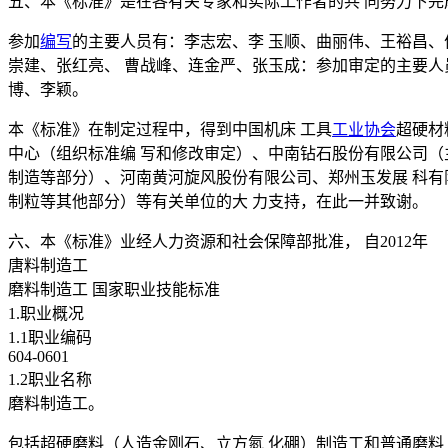
五、本《标准》是在各有关专家和实际工作者的共 同努力下完
参加
编写
的主要人员有：李志宏、李 玉顺、曲丽伟、王裕昌、
崇建、张红亮、 曹战峰、连金严、张玉成：参加审定的主要人
博、李颖。
本《标准》在制定过程中，得到中国机床 工具
工业协会
超硬材
中心（组织标准编 写和修改审定）、中南钻石股份有限公司（
制造等部分）、河南黄河旋风股份有限公司、郑州玉发展 科有
制粒等其他部分）等有关单位的大 力支持，在此一并致谢。
六、本《标准》业经人力资源和社会保障部批准， 自2012年
唐料制造工
磨料制造工 国家职业技能标准
1.职业概况
1.1职业编码
604-0601
1.2职业名称
磨料制造工。
包括超硬磨料（人造金刚石、立方氮 化硼）制造工和普通磨料