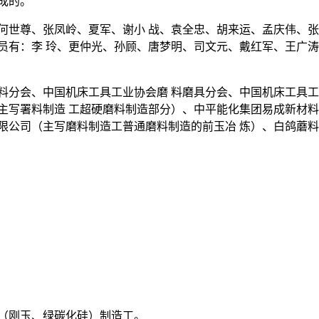
成的。
何世尊、张凤岭、夏军、谢小 战、袁全忠、胡来运、孟庆伟、
员有：李 玲、更仲光、孙顾、唐梦明、司文元、戴红军、王广涛
料分会、中国机床工具工业协会磨 料磨具分会、中国机床工具工
主写署料制造 工超硬磨料制造部分）、中平能化集团易成新材
限公司（主写磨料制造工普通磨料制造的前玉冶 炼）、白鸽蘑料
（刚玉、绿碳化硅）制造工。