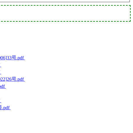
]33号.pdf
f
f
]26号.pdf
df
f
.pdf