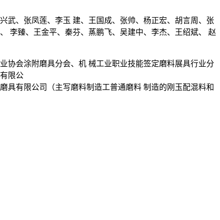
张兴武、张凤莲、李玉 建、王国成、张帅、杨正宏、胡言周、张
、 李臻、王金平、秦芬、蒸鹏飞、吴建中、李杰、王绍斌、 赵
业协会涂附磨具分会、机 械工业职业技能签定磨料展具行业分
料有限公
磨具有限公司（主写磨料制造工普通磨料 制造的刚玉配混料和