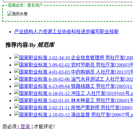
投稿会员：匿名用户
产业结构
人力资源
工业协会
科技进步
编写
职业技能
推荐内容
/By 规范库
您必须
[ 登录 ]
才能评论！