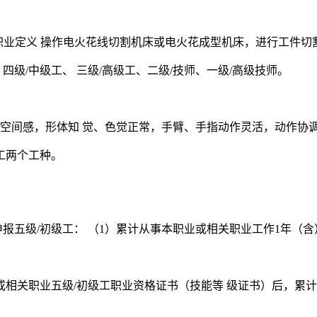
1-08 1.3职业定义 操作电火花线切割机床或电火花成型机床，进行工
四级/中级工、 三级/高级工、二级/技师、一级/高级技师。
和空间感，形体知 觉、色觉正常，手臂、手指动作灵活，动作协
工两个工种。
，可申报五级/初级工： （1）累计从事本职业或相关职业工作1年（
业或相关职业五级/初级工职业资格证书（技能等 级证书）后，累