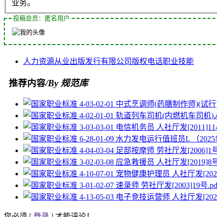
业务。
投稿会员：匿名用户
人力资源
从业
出版发行
有限公司
版权
电话
职业技能
推荐内容
/By 规范库
您必须
[ 登录 ]
才能评论！