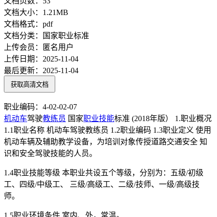
文档页数：
53
文档大小：
1.21MB
文档格式：
pdf
文档分类：
国家职业标准
上传会员：
匿名用户
上传日期：
2025-11-04
最后更新：
2025-11-04
获取高清文档
职业编码：4-02-02-07
机动车
驾驶
教练员
国家
职业技能
标准 (2018年版） 1.职业概况
1.1职业名称 机动车驾驶教练员 1.2职业编码 1.3职业定义 使用
机动车辆及辅助教学设备，为培训对象传授道路交通安全 知
识和安全驾驶技能的人员。
1.4职业技能等级 本职业共设五个等级，分别为：五级/初级
工、四级/中级工、 三级/高级工、二级/技师、一级/高级技
师。
1.5职业环境条件 室内、外，常温。