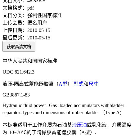
文档大小：
48.83KB
文档格式：
pdf
文档分类：
强制性国家标准
上传会员：
匿名用户
上传日期：
2010-05-15
最后更新：
2010-05-15
获取高清文档
中华人民共和国国家标准
UDC 621.642.3
液压-隔离式蓄能器胶囊（
A型
）
型式
和
尺寸
GB3867.1-83
Hydraulic fluid power--Gas -loaded accumulators withbladder
separator-Types and dimensions ofrubber bladder （Type A)
本标准适用于工作介质为石油基
液压油
或乳化液，介质温度
为-10~70℃的丁晴橡胶蓄能器胶囊（A型）.