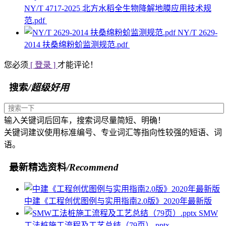
NY/T 4717-2025 北方水稻全生物降解地膜应用技术规
范.pdf
NY/T 2629-
2014 扶桑绵粉蚧监测规范.pdf
您必须
[ 登录 ]
才能评论！
搜索
/超级好用
输入关键词后回车，搜索词尽量简短、明确！
关键词建议使用标准编号、专业词汇等指向性较强的短语、词
语。
最新精选资料
/Recommend
中建《工程创优图例与实用指南2.0版》2020年最新版
SMW
工法桩施工流程及工艺总结（79页）.pptx